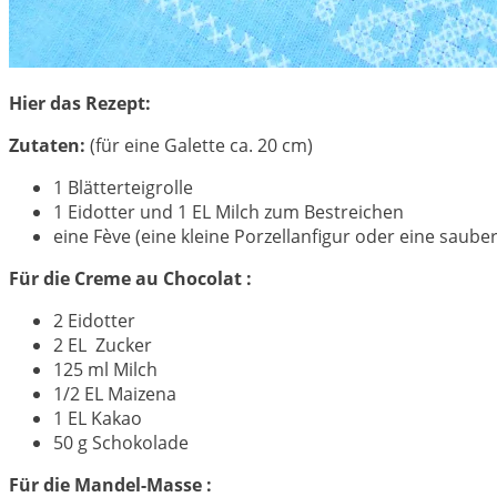
Hier das Rezept:
Zutaten:
(für eine Galette ca. 20 cm)
1 Blätterteigrolle
1 Eidotter und 1 EL Milch zum Bestreichen
eine Fève (eine kleine Porzellanfigur oder eine saub
Für die Creme au Chocolat :
2 Eidotter
2 EL Zucker
125 ml Milch
1/2 EL Maizena
1 EL Kakao
50 g Schokolade
Für die Mandel-Masse :