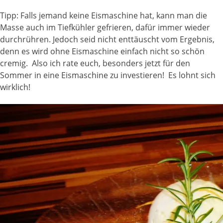
Tipp: Falls jemand keine Eismaschine hat, kann man die
Masse auch im Tiefkühler gefrieren, dafür immer wieder
durchrühren. Jedoch seid nicht enttäuscht vom Ergebnis,
denn es wird ohne Eismaschine einfach nicht so schön
cremig. Also ich rate euch, besonders jetzt für den
Sommer in eine Eismaschine zu investieren! Es lohnt sich
wirklich!