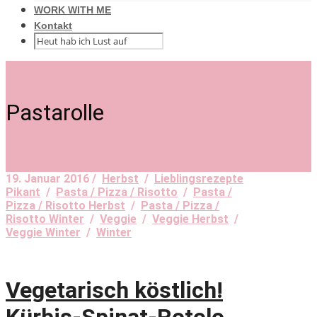
WORK WITH ME
Kontakt
Pastarolle
19. Januar 2016 /
Herbst
/
Lieblingsrezepte
Pikant
/
Pasta / Pizza / Risotto
/
Pasta /
Pizza / Risotto Herbst
/
Pasta / Pizza /
Risotto Winter
/
Veggie
/
Veggie Herbst
/
Veggie Winter
/
Winter
Vegetarisch köstlich!