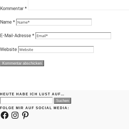
Kommentar
*
Name
*
E-Mail-Adresse
*
Website
HEUTE HABE ICH LUST AUF…
Suchen
nach:
FOLGE MIR AUF SOCIAL MEDIA:
Facebook
Instagram
Pinterest