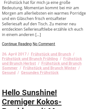
Frühstück hat für mich ja eine große
Bedeutung. Momentan kommt bei mir am
Morgen am allerliebsten ein warmes Porridge
und ein Gläschen frisch entsafteter
Selleriesaft auf den Tisch. Zu meiner neu
entdeckten Selleriesaftliebe erzähle ich euch
in einem anderen […]
Continue Reading
No Comment
26. April 2017 /
Frühstück und Brunch
/
Frühstück und Brunch Frühling
/
Frühstück
und Brunch Herbst
/
Frühstück und Brunch
Sommer
/
Frühstück und Brunch Winter
/
Gesund
/
Gesundes Frühstück
Hello Sunshine!
Cremiger Kokos-