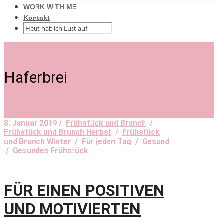
WORK WITH ME
Kontakt
Haferbrei
8. Januar 2019 /
Frühstück und Brunch
/
Frühstück und Brunch Herbst
/
Frühstück
und Brunch Winter
/
Für jeden Tag
/
Gesund
/
Gesundes Frühstück
FÜR EINEN POSITIVEN
UND MOTIVIERTEN