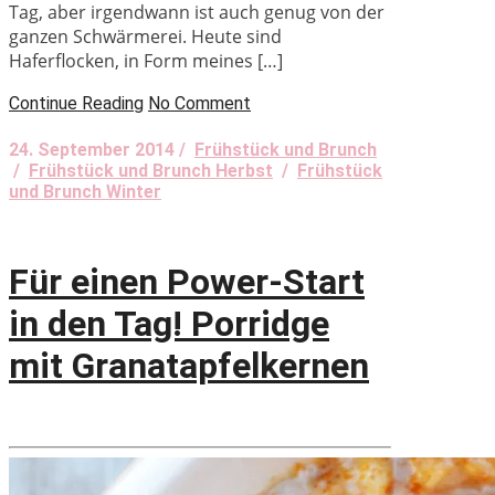
Tag, aber irgendwann ist auch genug von der
ganzen Schwärmerei. Heute sind
Haferflocken, in Form meines […]
Continue Reading
No Comment
24. September 2014 /
Frühstück und Brunch
/
Frühstück und Brunch Herbst
/
Frühstück
und Brunch Winter
Für einen Power-Start
in den Tag! Porridge
mit Granatapfelkernen