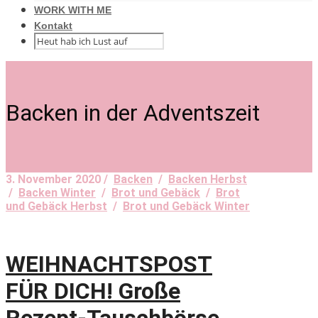
WORK WITH ME
Kontakt
Backen in der Adventszeit
3. November 2020 /
Backen
/
Backen Herbst
/
Backen Winter
/
Brot und Gebäck
/
Brot
und Gebäck Herbst
/
Brot und Gebäck Winter
WEIHNACHTSPOST
FÜR DICH! Große