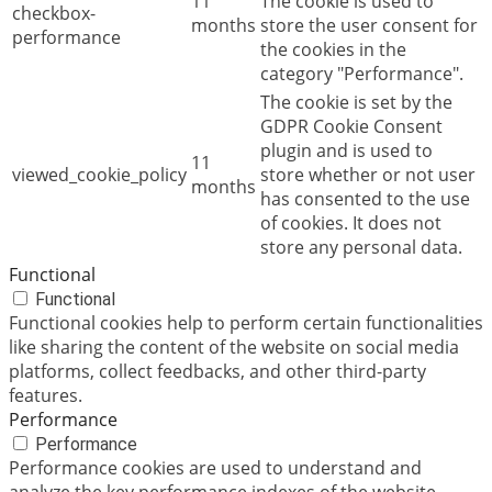
11
The cookie is used to
checkbox-
months
store the user consent for
performance
the cookies in the
category "Performance".
The cookie is set by the
GDPR Cookie Consent
plugin and is used to
11
viewed_cookie_policy
store whether or not user
months
has consented to the use
of cookies. It does not
store any personal data.
Functional
Functional
Functional cookies help to perform certain functionalities
like sharing the content of the website on social media
platforms, collect feedbacks, and other third-party
features.
Performance
Performance
Performance cookies are used to understand and
analyze the key performance indexes of the website